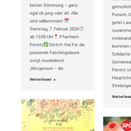
bester Stimmung – ganz
gemütlich
egal ob jung oder alt: Alle
Punsch, G
sind willkommen!
guter Lau
Samstag, 7. Februar 2026
zusamme
ab 15:00 Uhr
Pfarrheim
miteinand
Pernitz
Eintritt frei Für die
kommen u
passende Faschingslaune
Solidaritä
sorgt musikalisch
Gemeinsa
„Morgensun – die…
Pernitz st
Hauptstra
Weiterlesen
Strebinge
Weiterles