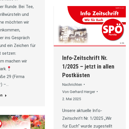
er Runde. Bei Tee,
rillwürsteln und
ne möchten wir
nkommen,
er ins Gespräch
nd ein Zeichen für
t setzen:
Info-Zeitschrift Nr.
m machen wir
1/2025 – jetzt in allen
ark.
Postkästen
ße 29 (Firma
r) –…
Nachrichten
Von
Gerhard Herger
en
2. Mai 2025
Unsere aktuelle Info-
Zeitschrift Nr. 1/2025 „Wir
für Euch“ wurde zugestellt