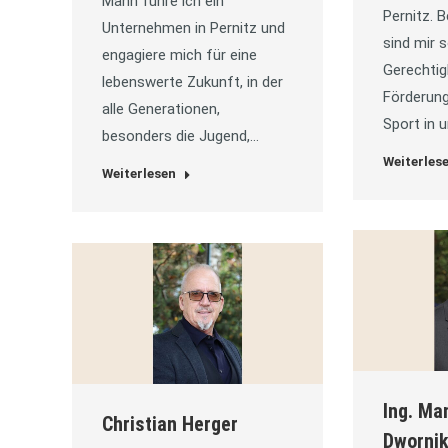
Mann führe ich ein
Pernitz. 
Unternehmen in Pernitz und
sind mir s
engagiere mich für eine
Gerechtig
lebenswerte Zukunft, in der
Förderung
alle Generationen,
Sport in 
besonders die Jugend,…
Weiterles
Weiterlesen
Ing. Ma
Christian Herger
Dworni