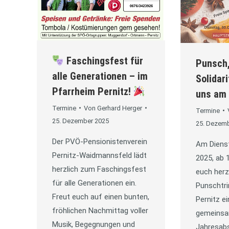
Faschingsfest für
Punsch,
alle Generationen – im
Solidar
Pfarrheim Pernitz!
uns am 
Termine
Von
Gerhard Herger
Termine
25. Dezember 2025
25. Dezem
Der PVÖ-Pensionistenverein
Am Diens
Pernitz-Waidmannsfeld lädt
2025, ab 1
herzlich zum Faschingsfest
euch herz
für alle Generationen ein.
Punschtri
Freut euch auf einen bunten,
Pernitz e
fröhlichen Nachmittag voller
gemeins
Musik, Begegnungen und
Jahresabs