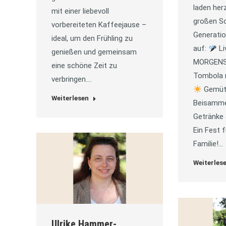
laden her
mit einer liebevoll
großen So
vorbereiteten Kaffeejause –
Generatio
ideal, um den Frühling zu
auf:
Li
genießen und gemeinsam
MORGENSU
eine schöne Zeit zu
Tombola m
verbringen.…
Gemütl
Weiterlesen
Beisamme
Getränke
Ein Fest 
Familie!…
Weiterles
Ulrike Hammer-