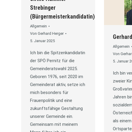
Strebinger
(Bürgermeisterkandidatin)
Allgemein
Von
Gerhard Herger
Gerhard
5. Januar 2025
Allgemein
Ich bin die Spitzenkandidatin
Von
Gerhar
der SPÖ Pernitz für die
5. Januar 
Gemeinderatswahl 2025.
Ich bin ve
Geboren 1976, seit 2020 im
zweier Ki
Gemeinderat aktiv, setze ich
Großvater
mich besonders für
Jahren bin
Frauenpolitik und eine
sozialdem
zukunftsfähige Gestaltung
Österreic
unserer Gemeinde ein.
als einem
Gemeinsam mit meinem
Ortspart