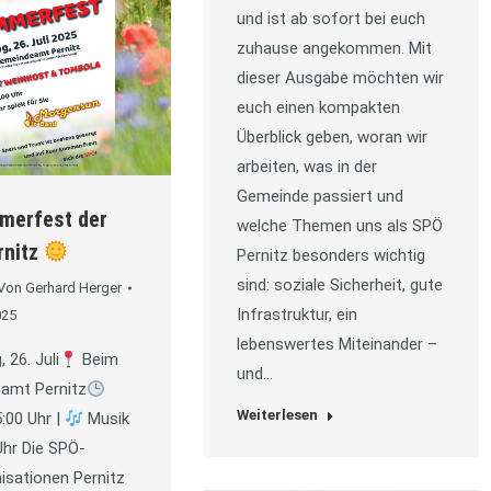
und ist ab sofort bei euch
zuhause angekommen. Mit
dieser Ausgabe möchten wir
euch einen kompakten
Überblick geben, woran wir
arbeiten, was in der
Gemeinde passiert und
erfest der
welche Themen uns als SPÖ
rnitz
Pernitz besonders wichtig
sind: soziale Sicherheit, gute
Von
Gerhard Herger
Infrastruktur, ein
025
lebenswertes Miteinander –
, 26. Juli
Beim
und…
amt Pernitz
Weiterlesen
5:00 Uhr |
Musik
Uhr Die SPÖ-
isationen Pernitz