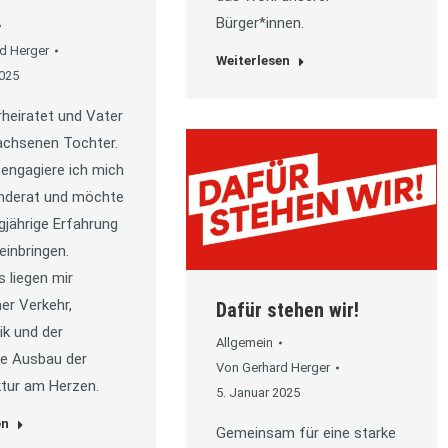
Bürger*innen.
d Herger
Weiterlesen
2025
rheiratet und Vater
achsenen Tochter.
 engagiere ich mich
nderat und möchte
gjährige Erfahrung
einbringen.
 liegen mir
her Verkehr,
Dafür stehen wir!
ik und der
Allgemein
e Ausbau der
Von
Gerhard Herger
ktur am Herzen.
5. Januar 2025
en
Gemeinsam für eine starke