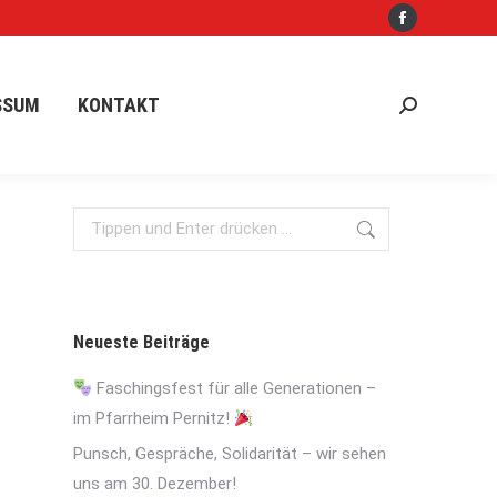
Facebook
PRESSUM
KONTAKT
Search:
page
opens
SSUM
KONTAKT
Search:
in
new
window
Search:
Neueste Beiträge
Faschingsfest für alle Generationen –
im Pfarrheim Pernitz!
Punsch, Gespräche, Solidarität – wir sehen
uns am 30. Dezember!