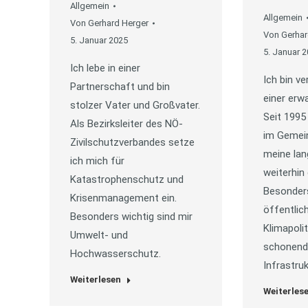
Allgemein
Allgemein
Von
Gerhard Herger
Von
Gerhar
5. Januar 2025
5. Januar 
Ich lebe in einer
Ich bin ve
Partnerschaft und bin
einer erw
stolzer Vater und Großvater.
Seit 1995
Als Bezirksleiter des NÖ-
im Gemei
Zivilschutzverbandes setze
meine lan
ich mich für
weiterhin 
Katastrophenschutz und
Besonders
Krisenmanagement ein.
öffentlic
Besonders wichtig sind mir
Klimapolit
Umwelt- und
schonend
Hochwasserschutz.
Infrastru
Weiterlesen
Weiterles