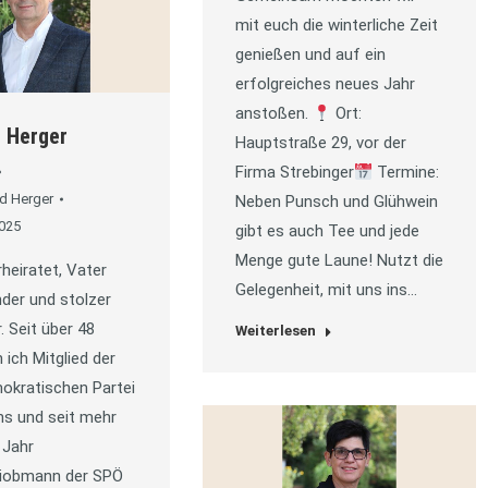
mit euch die winterliche Zeit
genießen und auf ein
erfolgreiches neues Jahr
anstoßen.
Ort:
 Herger
Hauptstraße 29, vor der
Firma Strebinger
Termine:
d Herger
Neben Punsch und Glühwein
2025
gibt es auch Tee und jede
Menge gute Laune! Nutzt die
rheiratet, Vater
Gelegenheit, mit uns ins…
nder und stolzer
. Seit über 48
Weiterlesen
 ich Mitglied der
okratischen Partei
hs und seit mehr
 Jahr
eiobmann der SPÖ