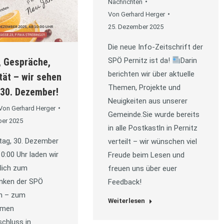
Nachrichten
Von
Gerhard Herger
25. Dezember 2025
Die neue Info-Zeitschrift der
SPÖ Pernitz ist da!
Darin
 Gespräche,
berichten wir über aktuelle
ität – wir sehen
Themen, Projekte und
30. Dezember!
Neuigkeiten aus unserer
Von
Gerhard Herger
Gemeinde.Sie wurde bereits
ber 2025
in alle Postkastln in Pernitz
tag, 30. Dezember
verteilt – wir wünschen viel
0:00 Uhr laden wir
Freude beim Lesen und
lich zum
freuen uns über euer
nken der SPÖ
Feedback!
in – zum
Weiterlesen
amen
chluss in