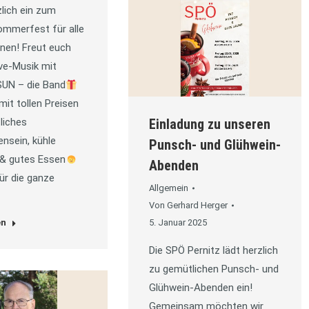
zlich ein zum
mmerfest für alle
nen! Freut euch
ve-Musik mit
N – die Band
it tollen Preisen
Einladung zu unseren
iches
nsein, kühle
Punsch- und Glühwein-
 & gutes Essen
Abenden
für die ganze
Allgemein
Von
Gerhard Herger
5. Januar 2025
en
Die SPÖ Pernitz lädt herzlich
zu gemütlichen Punsch- und
Glühwein-Abenden ein!
Gemeinsam möchten wir